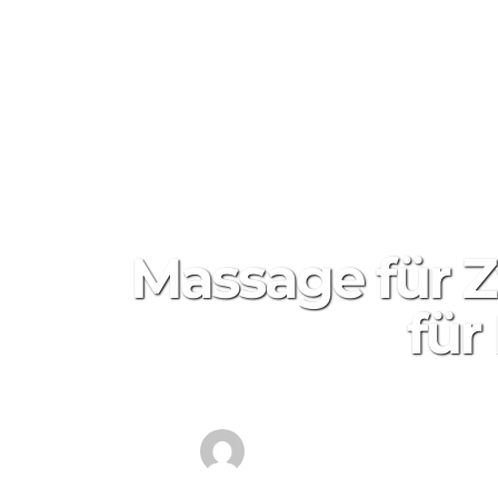
HOTLINE: +49231 589 499 01
Massage für 
für
от
Deluxe Spa Center