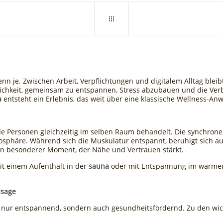
nn je. Zwischen Arbeit, Verpflichtungen und digitalem Alltag blei
lichkeit, gemeinsam zu entspannen, Stress abzubauen und die Ver
a
entsteht ein Erlebnis, das weit über eine klassische Wellness-A
e Personen gleichzeitig im selben Raum behandelt. Die synchro
osphäre. Während sich die Muskulatur entspannt, beruhigt sich 
ein besonderer Moment, der Nähe und Vertrauen stärkt.
it einem Aufenthalt in der
sauna
oder mit Entspannung im warm
ssage
t nur entspannend, sondern auch gesundheitsfördernd. Zu den wich