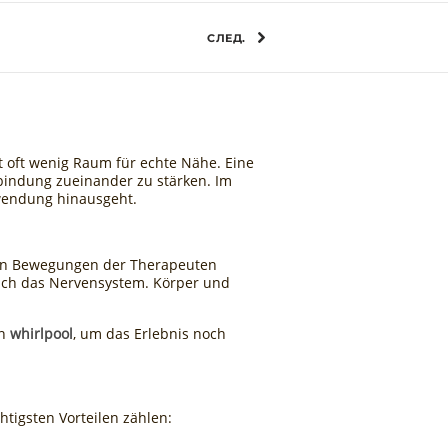
СЛЕД.
bt oft wenig Raum für echte Nähe. Eine
bindung zueinander zu stärken. Im
nwendung hinausgeht.
nen Bewegungen der Therapeuten
auch das Nervensystem. Körper und
en
whirlpool
, um das Erlebnis noch
tigsten Vorteilen zählen: