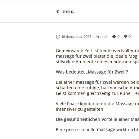
ПРЕД.
18 февраля, 2026
в
Artikel
0
0
Gemeinsame Zeit ist heute wertvoller de
massage für zwei
bietet die ideale Mög
stilvollen Ambiente eines modernen
sp
Was bedeutet „Massage für Zwei“?
Bei einer
massage für zwei
werden beid
schaffen eine ruhige, harmonische Atm
Geist kommen gleichzeitig zur Ruhe – 
Viele Paare kombinieren die Massage m
intensiver zu gestalten.
Die gesundheitlichen Vorteile einer Ma
Eine professionelle
massage
wirkt nich