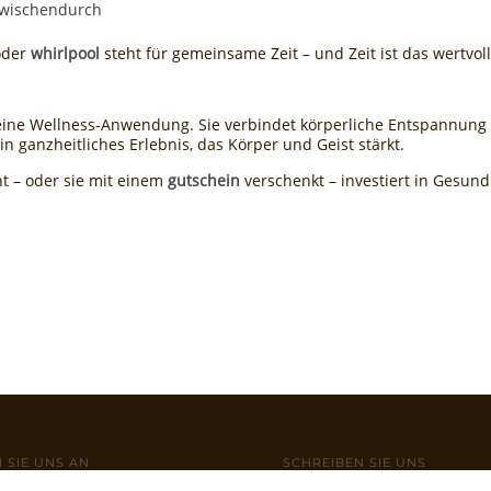
zwischendurch
der
whirlpool
steht für gemeinsame Zeit – und Zeit ist das wertvol
 eine Wellness-Anwendung. Sie verbindet körperliche Entspannung
in ganzheitliches Erlebnis, das Körper und Geist stärkt.
t – oder sie mit einem
gutschein
verschenkt – investiert in Gesund
 SIE UNS AN
SCHREIBEN SIE UNS
1 589 499 01