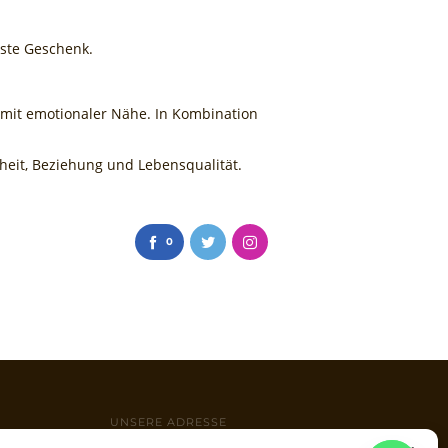
lste Geschenk.
 mit emotionaler Nähe. In Kombination
heit, Beziehung und Lebensqualität.
0
UNSERE ADRESSE
Wambeler Hellweg 118