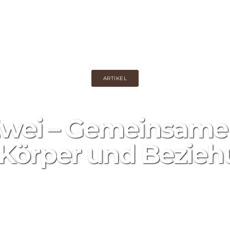
UNSERE LEISTUNGEN
SAUNA RESERVIEREN
GUTSCHEIN KAUFEN
AKTIONEN
ARTIKEL
Zwei – Gemeinsam
 Körper und Bezie
18 февраля, 2026
0
307 Прос