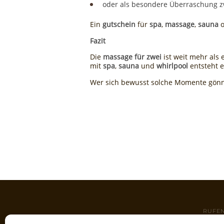
oder als besondere Überraschung 
Ein
gutschein
für
spa
,
massage
,
sauna
o
Fazit
Die
massage für zwei
ist weit mehr als
mit
spa
,
sauna
und
whirlpool
entsteht e
Wer sich bewusst solche Momente gönn
RUFEN
Tel:
+4923