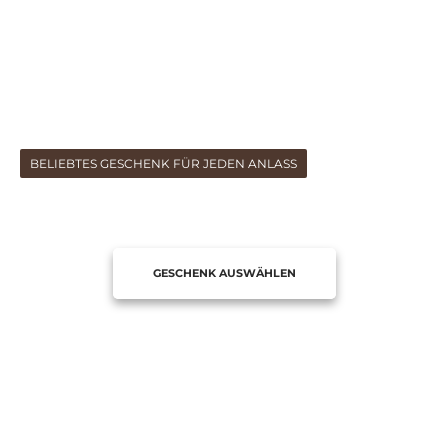
SPA center in Dortmund
Wellness Gutscheine.
KRASSAVA Deluxe Spa
Dortmund
BELIEBTES GESCHENK FÜR JEDEN ANLASS
GESCHENK AUSWÄHLEN