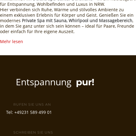
für Entspannung, Wohlbefinden und Luxus in NRW.
Hier verbinden sich Ruhe, Wärme und stilvolles Ambiente zu
einem exklusiven Erlebnis für Körper und Geist. Genießen Sie ein
modernes
Private Spa mit Sauna, Whirlpool und Massagebereich
,
in dem Sie ganz unter sich sein können – ideal für Paare, Freunde
oder einfach für Ihre eigene Auszeit.
Mehr lesen
Entspannung
pur!
RUFEN SIE UNS AN
Tel:
+49231 589 499 01
SCHREIBEN SIE UNS