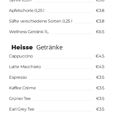
Apfelschorle 0,25 l
€3.8
Säfte verschiedene Sorten 0,25 l
€3.8
Wellness Getränk 1L.
€6.5
Getränke
Heisse
Cappuccino
€4.5
Latte Macchiato
€4.5
Espresso
€3.5
Kaffee Crème
€3.5
Grüner Tee
€3.5
Earl Grey Tee
€3.5