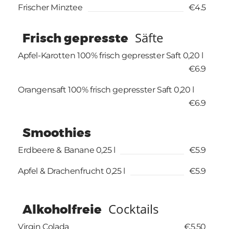
Frischer Minztee
€4.5
Säfte
Frisch gepresste
Apfel-Karotten 100% frisch gepresster Saft 0,20 l
€6.9
Orangensaft 100% frisch gepresster Saft 0,20 l
€6.9
Smoothies
Erdbeere & Banane 0,25 l
€5.9
Apfel & Drachenfrucht 0,25 l
€5.9
Cocktails
Alkoholfreie
Virgin Colada
€5.50