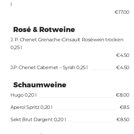
l
€17.00
Rosé & Rotweine
J. P. Chenet Grenache-Cinsault Roséwein trocken
0,25 l
€4.50
J.P. Chenet Cabernet – Syrah 0,25 l
€4.50
Schaumweine
Hugo 0,20 l
€8.00
Aperol Spritz 0,20 l
€8.5
Sekt Brut Dargent 0,20 l
€8.50