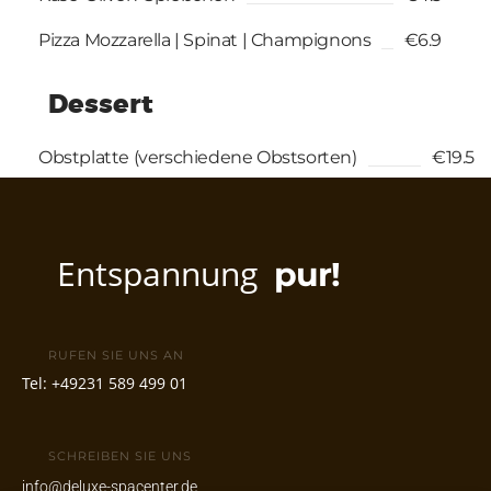
Pizza Mozzarella | Spinat | Champignons
€6.9
Dessert
Obstplatte (verschiedene Obstsorten)
€19.5
Entspannung
pur!
RUFEN SIE UNS AN
Tel:
+49231 589 499 01
SCHREIBEN SIE UNS
info@deluxe-spacenter.de