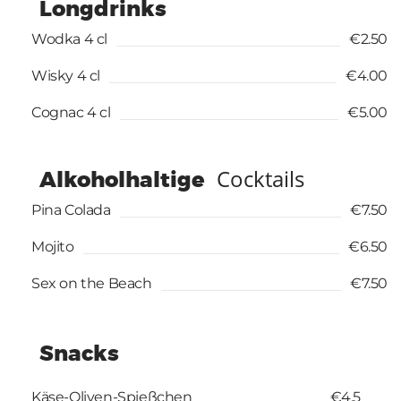
Longdrinks
Wodka 4 cl
€2.50
Wisky 4 cl
€4.00
Cognac 4 cl
€5.00
Cocktails
Alkoholhaltige
Pina Colada
€7.50
Mojito
€6.50
Sex on the Beach
€7.50
Snacks
Käse-Oliven-Spießchen
€4.5