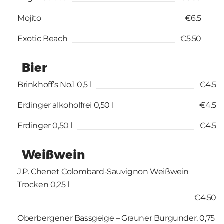
Mojito
€6.5
Exotic Beach
€5.50
Bier
Brinkhoff’s No.1 0,5 l
€4.5
Erdinger alkoholfrei 0,50 l
€4.5
Erdinger 0,50 l
€4.5
Weißwein
J.P. Chenet Colombard-Sauvignon Weißwein
Trocken 0,25 l
€4.50
Oberbergener Bassgeige – Grauner Burgunder, 0,75