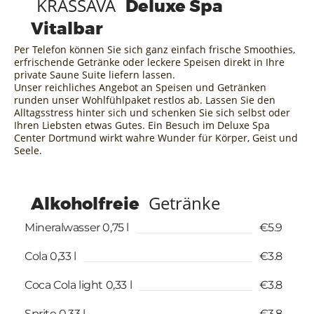
KRASSAVA
Deluxe Spa
Vitalbar
Per Telefon können Sie sich ganz einfach frische Smoothies,
erfrischende Getränke oder leckere Speisen direkt in Ihre
private Saune Suite liefern lassen.
Unser reichliches Angebot an Speisen und Getränken
runden unser Wohlfühlpaket restlos ab. Lassen Sie den
Alltagsstress hinter sich und schenken Sie sich selbst oder
Ihren Liebsten etwas Gutes. Ein Besuch im Deluxe Spa
Center Dortmund wirkt wahre Wunder für Körper, Geist und
Seele.
Getränke
Alkoholfreie
Mineralwasser 0,75 l
€5.9
Cola 0,33 l
€3.8
Coca Cola light 0,33 l
€3.8
Sprite 0,33 l
€3.8