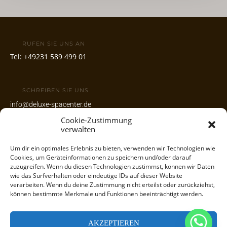
Entspannung
pur!
RUFEN SIE UNS AN
Tel:
+49231 589 499 01
SCHREIBEN SIE UNS
info@deluxe-spacenter.de
Cookie-Zustimmung
www.deluxe-spacenter.de
verwalten
Um dir ein optimales Erlebnis zu bieten, verwenden wir Technologien wie
UNSERE ADRESSE
Cookies, um Geräteinformationen zu speichern und/oder darauf
Wambeler Hellweg 118
zuzugreifen. Wenn du diesen Technologien zustimmst, können wir Daten
44143 Dortmund
wie das Surfverhalten oder eindeutige IDs auf dieser Website
verarbeiten. Wenn du deine Zustimmung nicht erteilst oder zurückziehst,
können bestimmte Merkmale und Funktionen beeinträchtigt werden.
AKZEPTIEREN