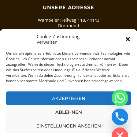
UNSERE ADRESSE
Wambeler Hellweg 118, 44143
Dortmund
Cookie-Zustimmung
verwalten
SCHREIBEN SIE UNS
Um dir ein optimales Erlebnis zu bieten, verwenden wir Technologien wie
info@deluxe-spacenter.de
Cookies, um Geräteinformationen zu speichern und/oder darauf
zuzugreifen. Wenn du diesen Technologien zustimmst, können wir Daten
wie das Surfverhalten oder eindeutige IDs auf dieser Website
https://www.deluxe-spacenter.de
verarbeiten. Wenn du deine Zustimmung nicht erteilst oder zurückziehst,
können bestimmte Merkmale und Funktionen beeinträchtigt werden.
AKZEPTIEREN
CHATY
ABLEHNEN
©2026 KRASSAVA DELUXE
HIDE
EINSTELLUNGEN ANSEHEN
FAQ
Artikel
Impressum
AGB
Hausordnung
Datenschutz
Sitemap