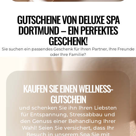
GUTSCHEINE VON DELUXE SPA
DORTMUND – EIN PERFEKTES
GESCHENK!
Sie suchen ein passendes Geschenk für Ihren Partner, Ihre Freunde
oder Ihre Familie?
KAUFEN SIE EINEN WELLNESS-
GUTSCHEIN
und schenken Sie ihn Ihren Liebsten
für Entspannung, Stressabbau und
den Genuss einer Behandlung Ihrer
Wahl! Seien Sie versichert, dass Ihr
Besuch in unserem Spa Sie mit