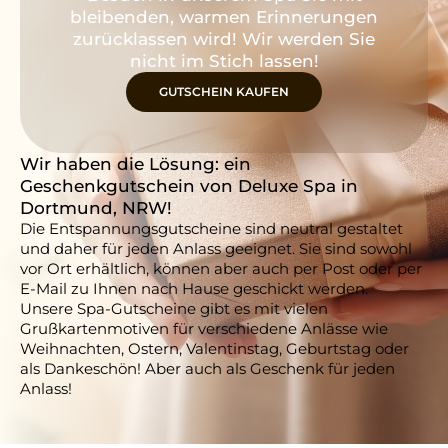
bleibenden, warmen Erinnerungen
zurücklassen wird! Wir werden Sie
nicht im Stich lassen!
GUTSCHEIN KAUFEN
Wir haben die Lösung: ein
Geschenkgutschein von Deluxe Spa in
Dortmund, NRW!
Die Entspannungsgutscheine sind neutral gestaltet
und daher für jeden Anlass geeignet. Sie sind sowohl
vor Ort erhältlich, können aber auch per Post oder per
E-Mail zu Ihnen nach Hause geschickt werden.
Unsere Spa-Gutscheine gibt es mit vielen
Grußkartenmotiven für verschiedene Anlässe wie
Weihnachten, Ostern, Valentinstag, Geburtstag oder
als Dankeschön! Aber auch als Geschenk für jeden
Anlass!