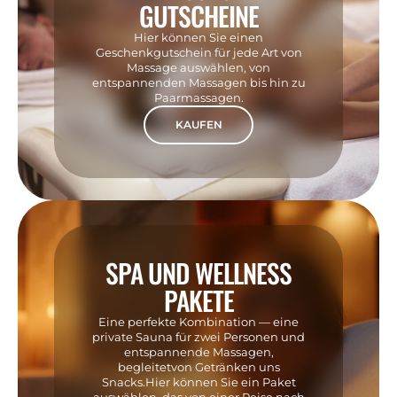
GUTSCHEINE
Hier können Sie einen
Geschenkgutschein für jede Art von
Massage auswählen, von
entspannenden Massagen bis hin zu
Paarmassagen.
KAUFEN
SPA UND WELLNESS
PAKETE
Eine perfekte Kombination — eine
private Sauna für zwei Personen und
entspannende Massagen,
begleitetvon Getränken uns
Snacks.Hier können Sie ein Paket