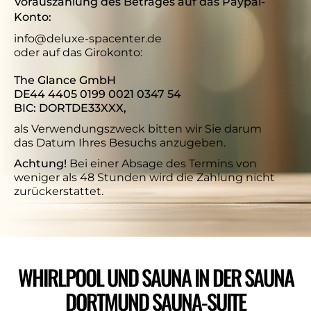
Vorauszahlung des Betrages auf das Paypal-
Konto:
info@deluxe-spacenter.de
oder auf das Girokonto:
The Glance GmbH
DE44 4405 0199 0021 0347 54
BIC: DORTDE33XXX,
als Verwendungszweck bitten wir Sie darum
das Datum Ihres Besuchs anzugeben.
Achtung!
Bei einer Absage des Termins von
weniger als 48 Stunden wird die Zahlung nicht
zurückerstattet.
WHIRLPOOL UND SAUNA IN DER SAUNA
DORTMUND SAUNA-SUITE