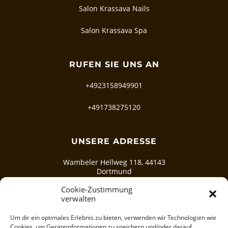
Salon Krassava Nails
Salon Krassava Spa
RUFEN SIE UNS AN
+4923158949901
+491738275120
UNSERE ADRESSE
Wambeler Hellweg 118, 44143
Dortmund
Cookie-Zustimmung
verwalten
SCHREIBEN SIE UNS
Um dir ein optimales Erlebnis zu bieten, verwenden wir Technologien wie
info@deluxe-spacenter.de
Cookies, um Geräteinformationen zu speichern und/oder darauf