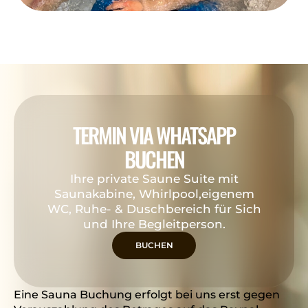
TERMIN VIA WHATSAPP
BUCHEN
Ihre private Saune Suite mit
Saunakabine, Whirlpool,eigenem
WC, Ruhe- & Duschbereich für Sich
und Ihre Begleitperson.
BUCHEN
Eine Sauna Buchung erfolgt bei uns erst gegen