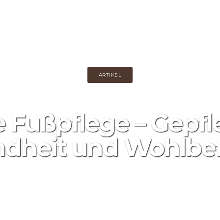
UNSERE LEISTUNGEN
SAUNA RESERVIEREN
GUTSCHEIN KAUFEN
AKTIONEN
ARTIKEL
 Fußpflege – Gepfle
dheit und Wohlbe
28 февраля, 2026
0
259 Прос