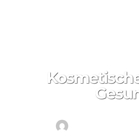
HOTLINE: +49231 589 499 01
Kosmetische
Gesun
от
Deluxe Spa Center