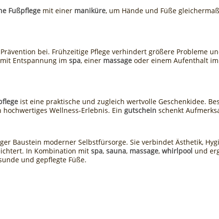
he Fußpflege
mit einer
maniküre
, um Hände und Füße gleichermaß
Prävention bei. Frühzeitige Pflege verhindert größere Probleme und
n mit Entspannung im
spa
, einer
massage
oder einem Aufenthalt i
pflege
ist eine praktische und zugleich wertvolle Geschenkidee. B
 hochwertiges Wellness-Erlebnis. Ein
gutschein
schenkt Aufmerksa
tiger Baustein moderner Selbstfürsorge. Sie verbindet Ästhetik, Hy
ichtert. In Kombination mit
spa
,
sauna
,
massage
,
whirlpool
und er
esunde und gepflegte Füße.