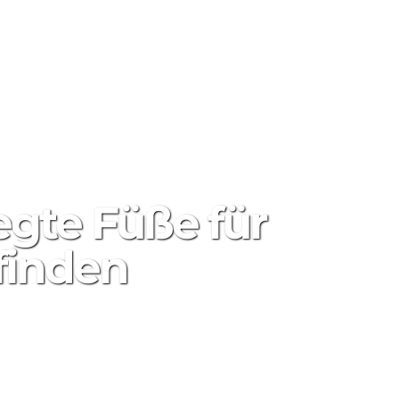
 UND ANGEBOTE
ÜBER UNS
KONTAKT
gte Füße für
finden
мотры
0
ПОДЕЛИТЬСЯ