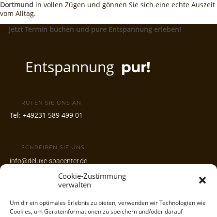
Dortmund
in vollen Zügen und gönnen Sie sich eine echte Auszeit
vom Alltag.
📅
Jetzt Termin buchen und pure Entspannung erleben!
Entspannung
pur!
RUFEN SIE UNS AN
Tel:
+49231 589 499 01
SCHREIBEN SIE UNS
info@deluxe-spacenter.de
Cookie-Zustimmung
www.deluxe-spacenter.de
verwalten
Um dir ein optimales Erlebnis zu bieten, verwenden wir Technologien wie
UNSERE ADRESSE
Cookies, um Geräteinformationen zu speichern und/oder darauf