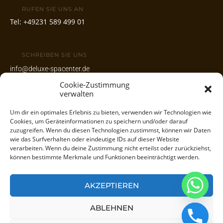
RUFEN SIE UNS AN
Tel:
+49231 589 499 01
SCHREIBEN SIE UNS
info@deluxe-spacenter.de
www.deluxe-spacenter.de
Cookie-Zustimmung
verwalten
Um dir ein optimales Erlebnis zu bieten, verwenden wir Technologien wie
UNSERE ADRESSE
Cookies, um Geräteinformationen zu speichern und/oder darauf
Wambeler Hellweg 118
zuzugreifen. Wenn du diesen Technologien zustimmst, können wir Daten
44143 Dortmund
wie das Surfverhalten oder eindeutige IDs auf dieser Website
verarbeiten. Wenn du deine Zustimmung nicht erteilst oder zurückziehst,
können bestimmte Merkmale und Funktionen beeinträchtigt werden.
AKZEPTIEREN
CHATY
ABLEHNEN
HIDE