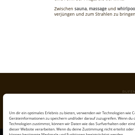
Zwischen
sauna
,
massage
und
whirlpoo
verjüngen und zum Strahlen zu bringen
RUFEN
Tel:
+4923
Entspannung
pur!
Um dir ein optimales Erlebnis zu bieten, verwenden wir Technologien wie 
Geräteinformationen zu speichern und/oder darauf zuzugreifen. Wenn du 
Technologien zustimmst, können wir Daten wie das Surfverhalten oder eind
dieser Website verarbeiten. Wenn du deine Zustimmung nicht erteilst oder 
können bestimmte Merkmale und Funktionen beeinträchtigt werden.