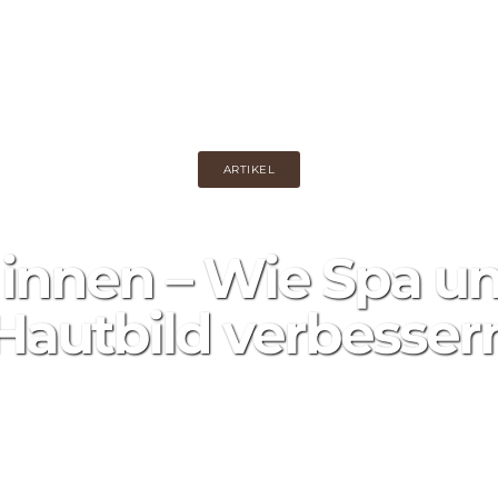
UNSERE LEISTUNGEN
SAUNA RESERVIEREN
GUTSCHEIN KAUFEN
AKTIONEN
ARTIKEL
 innen – Wie Spa u
Hautbild verbesser
17 ноября, 2025
0
441 Прос