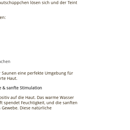
autschüppchen lösen sich und der Teint
en:
machen
 Saunen eine perfekte Umgebung für
erte Haut.
e & sanfte Stimulation
ositiv auf die Haut. Das warme Wasser
uft spendet Feuchtigkeit, und die sanften
s Gewebe. Diese natürliche