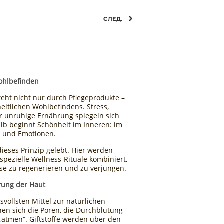
СЛЕД.
ohlbefinden
eht nicht nur durch Pflegeprodukte –
heitlichen Wohlbefindens. Stress,
r unruhige Ernährung spiegeln sich
alb beginnt Schönheit im Inneren: im
t und Emotionen.
ieses Prinzip gelebt. Hier werden
pezielle Wellness-Rituale kombiniert,
se zu regenerieren und zu verjüngen.
rung der Haut
svollsten Mittel zur natürlichen
fnen sich die Poren, die Durchblutung
 „atmen“. Giftstoffe werden über den