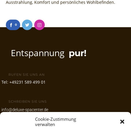
Ausstrahlung, Komfort und persönliches Wohlbefinden.
0
Entspannung
pur!
RUFEN SIE UNS AN
Tel:
+49231 589 499 01
SCHREIBEN SIE UNS
info@deluxe-spacenter.de
Cookie-Zustimmung
www.deluxe-spacenter.de
verwalten