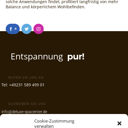
solche Anwendungen findet, profitiert langfristig von mehr
Balance und körperlichem Wohlbefinden.
0
Entspannung
pur!
RUFEN SIE UNS AN
Tel:
+49231 589 499 01
SCHREIBEN SIE UNS
info@deluxe-spacenter.de
Cookie-Zustimmung
www.deluxe-spacenter.de
verwalten