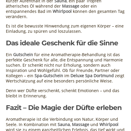
kurzer Aufenthalt in der
Sauna
, ein paar Tropfen
ätherisches Öl während der
Massage
oder ein
entspannendes Bad im
Whirlpool
können den gesamten Tag
verändern.
Es ist die bewusste Hinwendung zum eigenen Körper – eine
Einladung, zu spüren und loszulassen.
Das ideale Geschenk für die Sinne
Ein
Gutschein
für eine Aromatherapie-Behandlung ist das
perfekte Geschenk für alle, die Entspannung und Harmonie
suchen. Er schenkt nicht nur Erholung, sondern auch
Inspiration und Wohlgefühl. Ob für Freunde, Partner oder
Kollegen – ein
Spa-Gutschein
im
Deluxe Spa Dortmund
zeigt
Wertschätzung auf eine besonders persönliche Weise.
Denn wer Düfte verschenkt, schenkt Emotionen – und das
bleibt in Erinnerung.
Fazit – Die Magie der Düfte erleben
Aromatherapie ist die Verbindung von Natur, Körper und
Seele. In Kombination mit
Sauna
,
Massage
und
Whirlpool
wird sie zu einem ganzheitlichen Erlebnis, das tief wirkt und