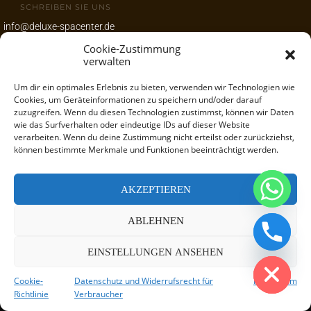
SCHREIBEN SIE UNS
info@deluxe-spacenter.de
Cookie-Zustimmung
www.deluxe-spacenter.de
verwalten
Um dir ein optimales Erlebnis zu bieten, verwenden wir Technologien wie
UNSERE ADRESSE
Cookies, um Geräteinformationen zu speichern und/oder darauf
Wambeler Hellweg 118
zuzugreifen. Wenn du diesen Technologien zustimmst, können wir Daten
44143 Dortmund
wie das Surfverhalten oder eindeutige IDs auf dieser Website
verarbeiten. Wenn du deine Zustimmung nicht erteilst oder zurückziehst,
können bestimmte Merkmale und Funktionen beeinträchtigt werden.
AKZEPTIEREN
CHATY
ABLEHNEN
HIDE
EINSTELLUNGEN ANSEHEN
FAQ
|
ARTIKEL
|
IMPRESSUM
|
AGB
|
HAUSORDNUNG
|
Cookie-
Datenschutz und Widerrufsrecht für
Impressum
DATENSCHUTZ
|
SITEMAP
Richtlinie
Verbraucher