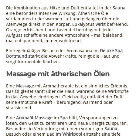
Die Kombination aus Hitze und Duft entfaltet in der
Sauna
eine besonders intensive Wirkung. Ätherische Öle
verdampfen in der warmen Luft und gelangen über die
Atemwege direkt in den Körper. Eukalyptus wirkt befreiend,
Orange erfrischend und Lavendel beruhigend. Jeder
Aufguss schafft eine andere Atmosphäre – mal belebend,
mal entspannend, immer wohltuend.
Ein regelmäßiger Besuch der Aromasauna im
Deluxe Spa
Dortmund
stärkt die Abwehrkräfte, reinigt die Haut und
sorgt für mentale Klarheit.
Massage mit ätherischen Ölen
Eine
Massage
mit Aromatherapie ist ein sinnliches Erlebnis.
Das Öl gleitet sanft über die Haut, während seine Wirkstoffe
in das Gewebe eindringen. Gleichzeitig entfaltet der Duft
seine emotionale Kraft – beruhigend, wärmend oder
vitalisierend.
Eine
Aromaöl-Massage
im
Spa
hilft, Verspannungen zu
lösen, den Geist zu zentrieren und neue Energie zu spüren.
Besonders in Verbindung mit einem vorherigen
Sauna
-
Besuch oder einem Bad im
Whirlpool
entsteht eine tiefe